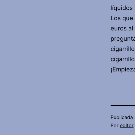
líquidos
Los que 
euros al
pregunta
cigarril
cigarril
¡Empieza
Publicada 
Por
editor