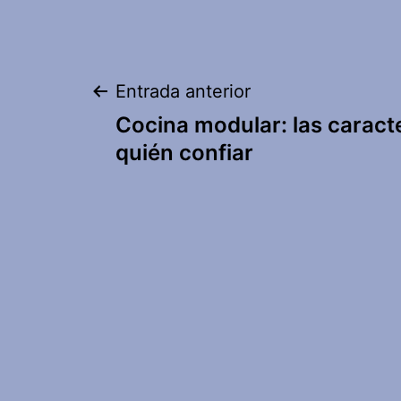
Navegación
Entrada anterior
Cocina modular: las caracte
de
quién confiar
entradas