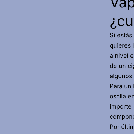
Vap
¿cu
Si estás
quieres 
a nivel 
de un ci
algunos
Para un 
oscila e
importe 
componen
Por últim