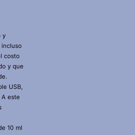
 y
 incluso
l costo
ido y que
de.
able USB,
 A este
s
 de 10 ml