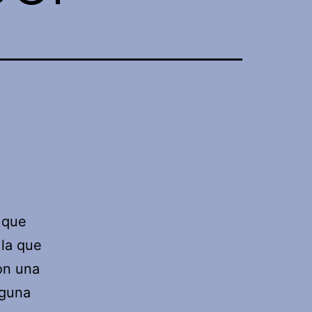
l que
 la que
con una
nguna