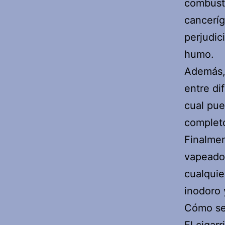
combusti
canceríg
perjudic
humo.
Además, 
entre di
cual pue
complet
Finalment
vapeador
cualquie
inodoro 
Cómo se 