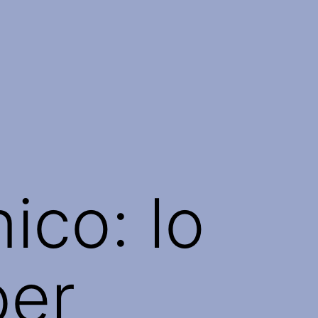
ico: lo
ber