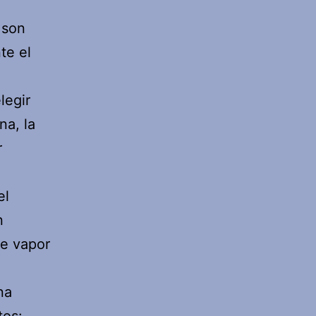
 son
te el
legir
na, la
r
el
n
de vapor
na