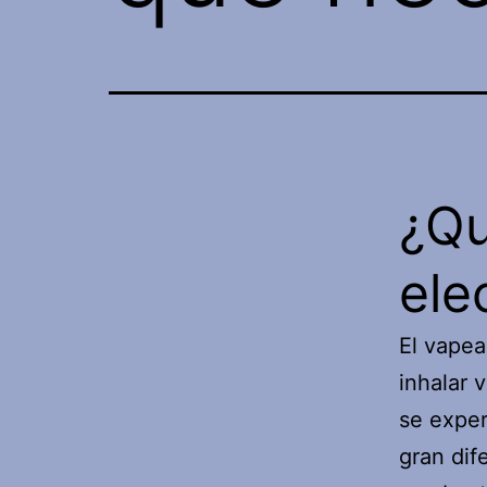
¿Qu
ele
El vapea
inhalar 
se exper
gran dif