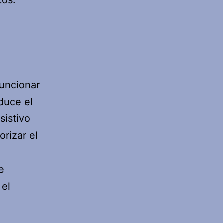
tos:
funcionar
duce el
sistivo
orizar el
e
 el