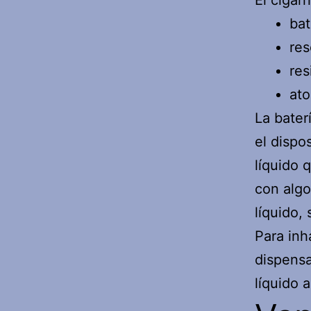
El cigar
bat
res
res
ato
La bater
el dispo
líquido 
con algo
líquido,
Para inh
dispensa
líquido 