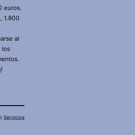
0 euros.
, 1.800
arse al
 los
mentos.
o
!
mo
Servicios