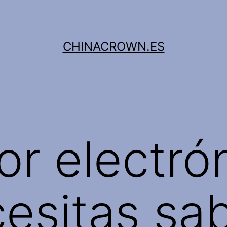
CHINACROWN.ES
r electrón
esitas sa