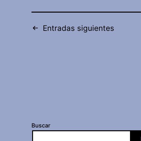
Paginación
Entradas
siguientes
de
entradas
Buscar